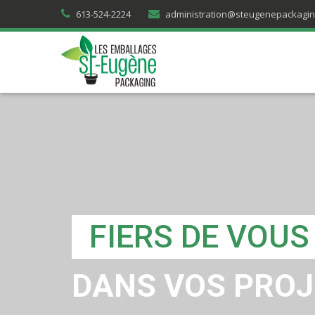
613-524-2224
administration@steugenepackagi
FIERS DE VOU
DANS VOS PROJ