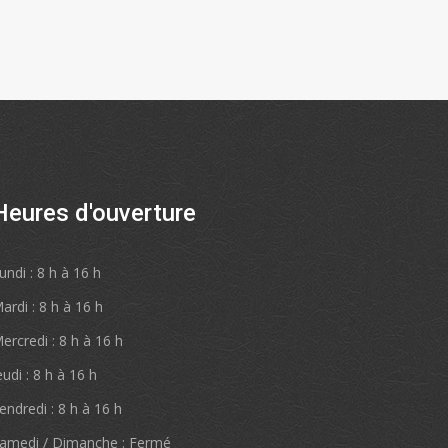
Heures d'ouverture
undi : 8 h à 16 h
ardi : 8 h à 16 h
ercredi : 8 h à 16 h
eudi : 8 h à 16 h
endredi : 8 h à 16 h
amedi / Dimanche : Fermé