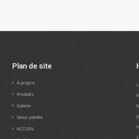
Plan de site
À propos
L
Produits
M
Galerie
M
J
Nous joindre
V
ACCUEIL
S