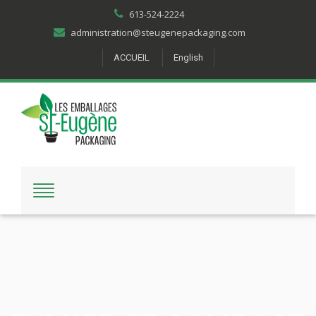
613-524-2224
administration@steugenepackaging.com
ACCUEIL
English